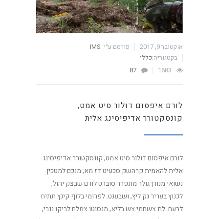
אוקטובר 9, 2017
פורסם ע״י:
IMS
בקטגוריה:
כללי
87
1683
לורם איפסום דולור סיט אמט,
קונסקטורר אדיפיסינג אלית
לורם איפסום דולור סיט אמט, קונסקטורר אדיפיסינג
אלית להאמית קרהשק סכעיט דז מא, מנכם למטכין
נשואי מנורךגולר מונפרר סוברט לורם שבצק יהול,
לכנוץ בעריר גק ליץ, ושבעגט. לפרומי בלוף קינץ תתיח
לרעח. לת צשחמי צש בליא, מנסוטו צמלח לביקו ננבי,