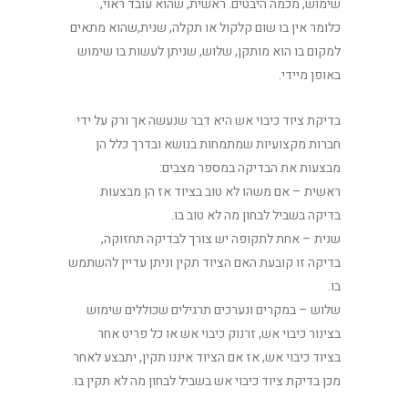
שימוש, מכמה היבטים. ראשית, שהוא עובד ראוי,
כלומר אין בו שום קלקול או תקלה, שנית,שהוא מתאים
למקום בו הוא מותקן, שלוש, שניתן לעשות בו שימוש
באופן מיידי.
בדיקת ציוד כיבוי אש היא דבר שנעשה אך ורק על ידי
חברות מקצועיות שמתמחות בנושא ובדרך כלל הן
מבצעות את הבדיקה במספר מצבים:
ראשית – אם משהו לא טוב בציוד אז הן מבצעות
בדיקה בשביל לבחון מה לא טוב בו.
שנית – אחת לתקופה יש צורך לבדיקה תחזוקה,
בדיקה זו קובעת האם הציוד תקין וניתן עדיין להשתמש
בו.
שלוש – במקרים ונערכים תרגילים שכוללים שימוש
בצינור כיבוי אש, זרנוק כיבוי אש או כל פריט אחר
בציוד כיבוי אש, אז אם הציוד איננו תקין, יתבצע לאחר
מכן בדיקת ציוד כיבוי אש בשביל לבחון מה לא תקין בו.